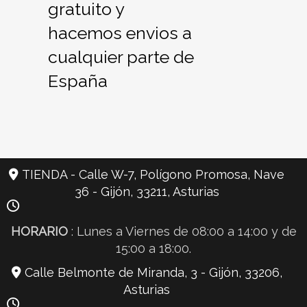
gratuito y
hacemos envios a
cualquier parte de
España
TIENDA - Calle W-7, Polígono Promosa, Nave
36 -
Gijón,
33211,
Asturias
HORARIO
: Lunes a Viernes de 08:00 a 14:00 y de
15:00 a 18:00.
Calle Belmonte de Miranda, 3 -
Gijón,
33206,
Asturias