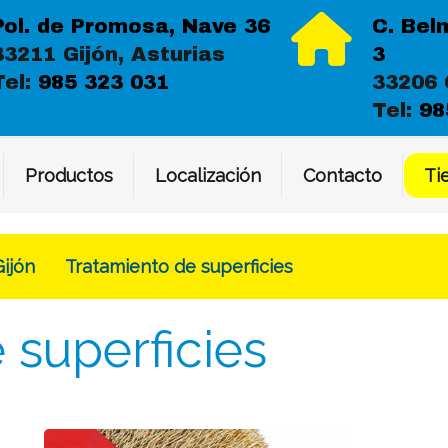
Pol. de Promosa, Nave 36
C. Bel
33211 Gijón, Asturias
3
Tel:
985 323 031
33206 
Tel:
98
Productos
Localización
Contacto
Ti
Gijón
Tratamiento de superficies
 superficies