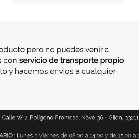
oducto pero no puedes venir a
s con
servicio de transporte propio
to y hacemos envios a cualquier
 Calle W-7, Polígono Promosa, Nave 36 -
Gijón,
33211
ARIO
: Lunes a Viernes de 08:00 a 14:00 y de 15:00 a 