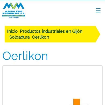
Inicio
Productos industriales en Gijón
Soldadura
Oerlikon
Oerlikon