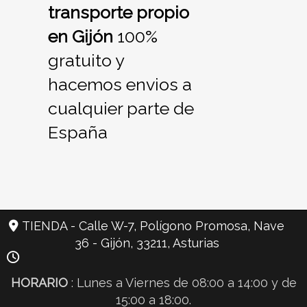
transporte propio
en Gijón
100%
gratuito y
hacemos envios a
cualquier parte de
España
TIENDA - Calle W-7, Polígono Promosa, Nave
36 -
Gijón,
33211,
Asturias
HORARIO
: Lunes a Viernes de 08:00 a 14:00 y de
15:00 a 18:00.